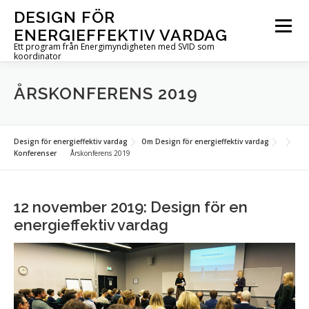
Hoppa
DESIGN FÖR
till
Meny
ENERGIEFFEKTIV VARDAG
innehåll
Ett program från Energimyndigheten med SVID som
koordinator
OM PROGRAMMET
UTLYSNINGAR
PROJEKT
ÅRSKONFERENS 2019
AKTUELLT
FÖR DIG I PROJEKT
KONTAKT
Design för energieffektiv vardag
Om Design för energieffektiv vardag
Konferenser
Årskonferens 2019
IN ENGLISH
12 november 2019: Design för en
energieffektiv vardag