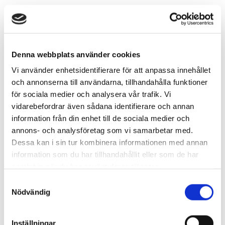
Mats Rydehell
Denna webbplats använder cookies
Vi använder enhetsidentifierare för att anpassa innehållet
och annonserna till användarna, tillhandahålla funktioner
för sociala medier och analysera vår trafik. Vi
vidarebefordrar även sådana identifierare och annan
information från din enhet till de sociala medier och
annons- och analysföretag som vi samarbetar med.
Dessa kan i sin tur kombinera informationen med annan
Mats Rydehäll arbetar med forskningsstöd, samverkan och
information som du har tillhandahållit eller som de har
innovationer vid Högskolan i Skövde. Mats kommer att berätta om
samlat in när du har använt deras tjänster.
samverkan och innovation inom energisektorn – akademi, industri och
samhälle.
Samtyckesval
Nödvändig
Länk till Mats presentation (6,7 Mb)
Ida Lemoine
Inställningar