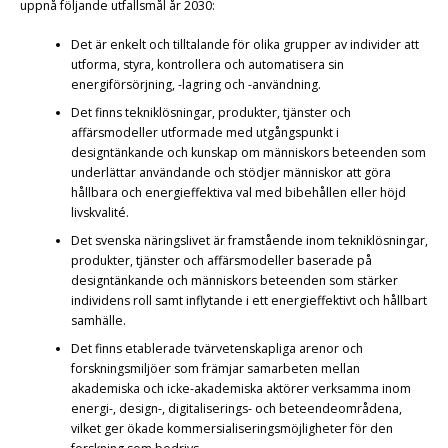
uppnå följande utfallsmål år 2030:
Det är enkelt och tilltalande för olika grupper av individer att
utforma, styra, kontrollera och automatisera sin
energiförsörjning, -lagring och -användning.
Det finns tekniklösningar, produkter, tjänster och
affärsmodeller utformade med utgångspunkt i
designtänkande och kunskap om människors beteenden som
underlättar användande och stödjer människor att göra
hållbara och energieffektiva val med bibehållen eller höjd
livskvalité.
Det svenska näringslivet är framstående inom tekniklösningar,
produkter, tjänster och affärsmodeller baserade på
designtänkande och människors beteenden som stärker
individens roll samt inflytande i ett energieffektivt och hållbart
samhälle.
Det finns etablerade tvärvetenskapliga arenor och
forskningsmiljöer som främjar samarbeten mellan
akademiska och icke-akademiska aktörer verksamma inom
energi-, design-, digitaliserings- och beteendeområdena,
vilket ger ökade kommersialiseringsmöjligheter för den