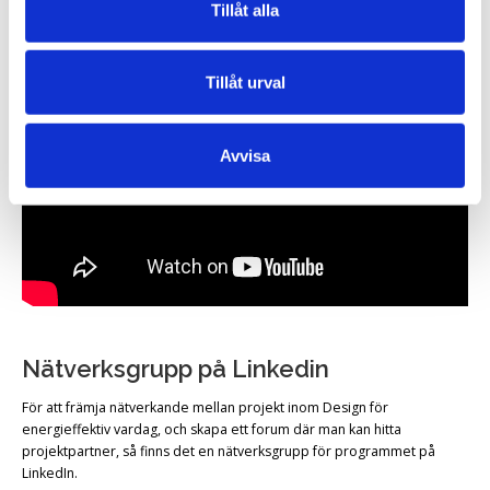
Den 19 januari hölls ett webbinarium om programmet och utlysning 6.
Tillåt alla
Här nedan kan du ta del av webbinariet i efterhand.
Tillåt urval
Avvisa
Nätverksgrupp på Linkedin
För att främja nätverkande mellan projekt inom Design för
energieffektiv vardag, och skapa ett forum där man kan hitta
projektpartner, så finns det en nätverksgrupp för programmet på
LinkedIn.