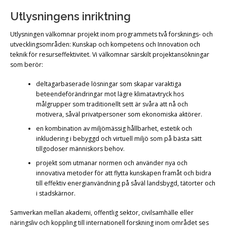
Utlysningens inriktning
Utlysningen välkomnar projekt inom programmets två forsknings- och
utvecklingsområden: Kunskap och kompetens och Innovation och
teknik för resurseffektivitet. Vi välkomnar särskilt projektansökningar
som berör:
deltagarbaserade lösningar som skapar varaktiga
beteendeförändringar mot lägre klimatavtryck hos
målgrupper som traditionellt sett är svåra att nå och
motivera, såväl privatpersoner som ekonomiska aktörer.
en kombination av miljömässig hållbarhet, estetik och
inkludering i bebyggd och virtuell miljö som på bästa sätt
tillgodoser människors behov.
projekt som utmanar normen och använder nya och
innovativa metoder för att flytta kunskapen framåt och bidra
till effektiv energianvändning på såväl landsbygd, tätorter och
i stadskärnor.
Samverkan mellan akademi, offentlig sektor, civilsamhälle eller
näringsliv och koppling till internationell forskning inom området ses