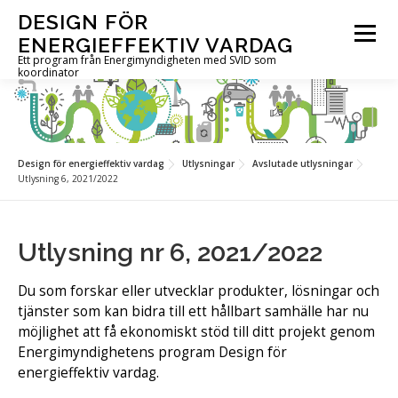
Hoppa
DESIGN FÖR
till
Meny
ENERGIEFFEKTIV VARDAG
innehåll
Ett program från Energimyndigheten med SVID som
koordinator
OM PROGRAMMET
UTLYSNINGAR
PROJEKT
Design för energieffektiv vardag
Utlysningar
Avslutade utlysningar
Utlysning 6, 2021/2022
AKTUELLT
FÖR DIG I PROJEKT
KONTAKT
Utlysning nr 6, 2021/2022
IN ENGLISH
Du som forskar eller utvecklar produkter, lösningar och
tjänster som kan bidra till ett hållbart samhälle har nu
möjlighet att få ekonomiskt stöd till ditt projekt genom
Energimyndighetens program Design för
energieffektiv vardag.