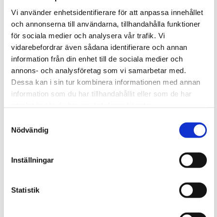
g
g
n
a
Vi använder enhetsidentifierare för att anpassa innehållet
ONS
S
1
v
och annonserna till användarna, tillhandahålla funktioner
e
i
för sociala medier och analysera vår trafik. Vi
g
a
vidarebefordrar även sådana identifierare och annan
2021-12-01 @ 14:00
-
16:30
e
r
r
information från din enhet till de sociala medier och
Verktyg för gemensam omställning: mot ett
c
i
annons- och analysföretag som vi samarbetar med.
paradigmskifte för hållbarhet i boendet
n
h
Dessa kan i sin tur kombinera informationen med annan
g
a
information som du har tillhandahållit eller som de har
januari 2022
n
samlat in när du har använt deras tjänster.
d
ONS
Samtyckesval
19
V
Nödvändig
i
2022-01-19 @ 11:00
-
12:00
e
Inställningar
Webbinarium om utlysning 6
w
s
Statistik
N
a
Föregående
Idag
Even
Nästa
Evenemang