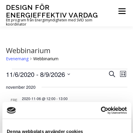
Hoppa
DESIGN FÖR
till
Meny
ENERGIEFFEKTIV VARDAG
innehåll
Ett program från Energimyndigheten med SVID som
koordinator
OM PROGRAMMET
UTLYSNINGAR
PROJEKT
Webbinarium
Evenemang
Webbinarium
AKTUELLT
FÖR DIG I PROJEKT
KONTAKT
E
E
11/6/2020
 - 
8/9/2026
E
Sök
Lista
v
v
v
Välj
IN ENGLISH
e
november 2020
e
datum.
e
n
e
n
n
2020-11-06 @ 12:00
-
13:00
FRE
m
e
e
6
a
Kunskapslunch: Självförsörjande
m
m
n
bostadsområde i urban miljö – är det möjligt?
g
a
a
v
n
n
december 2021
y
Denna webbplats använder cookies