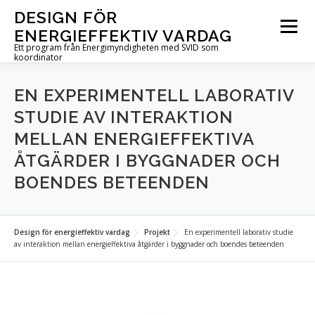
Hoppa
DESIGN FÖR
till
Meny
ENERGIEFFEKTIV VARDAG
innehåll
Ett program från Energimyndigheten med SVID som
koordinator
OM PROGRAMMET
UTLYSNINGAR
PROJEKT
EN EXPERIMENTELL LABORATIV
STUDIE AV INTERAKTION
MELLAN ENERGIEFFEKTIVA
AKTUELLT
FÖR DIG I PROJEKT
KONTAKT
ÅTGÄRDER I BYGGNADER OCH
BOENDES BETEENDEN
IN ENGLISH
Design för energieffektiv vardag
Projekt
En experimentell laborativ studie
av interaktion mellan energieffektiva åtgärder i byggnader och boendes beteenden