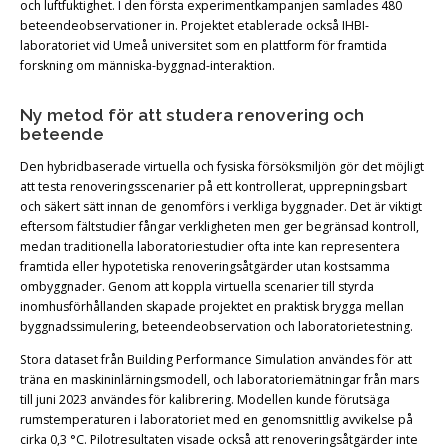
och luftfuktighet. I den första experimentkampanjen samlades 480
beteendeobservationer in. Projektet etablerade också IHBI-
laboratoriet vid Umeå universitet som en plattform för framtida
forskning om människa-byggnad-interaktion.
Ny metod för att studera renovering och
beteende
Den hybridbaserade virtuella och fysiska försöksmiljön gör det möjligt
att testa renoveringsscenarier på ett kontrollerat, upprepningsbart
och säkert sätt innan de genomförs i verkliga byggnader. Det är viktigt
eftersom fältstudier fångar verkligheten men ger begränsad kontroll,
medan traditionella laboratoriestudier ofta inte kan representera
framtida eller hypotetiska renoveringsåtgärder utan kostsamma
ombyggnader. Genom att koppla virtuella scenarier till styrda
inomhusförhållanden skapade projektet en praktisk brygga mellan
byggnadssimulering, beteendeobservation och laboratorietestning.
Stora dataset från Building Performance Simulation användes för att
träna en maskininlärningsmodell, och laboratoriemätningar från mars
till juni 2023 användes för kalibrering. Modellen kunde förutsäga
rumstemperaturen i laboratoriet med en genomsnittlig avvikelse på
cirka 0,3 °C. Pilotresultaten visade också att renoveringsåtgärder inte