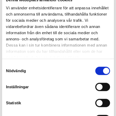
Viktiga resultat
Vi använder enhetsidentifierare för att anpassa innehållet
och annonserna till användarna, tillhandahålla funktioner
Projektet genererade en bred uppsättning resultat, inklusive fem
för sociala medier och analysera vår trafik. Vi
vetenskapliga tidskriftsartiklar och fem konferensbidrag om
vidarebefordrar även sådana identifierare och annan
brukarcentrerad renovering, människa-byggnad-interaktion, virtuella
information från din enhet till de sociala medier och
experiment och datadriven utvärdering av energieffektivisering. Det
tog också fram återanvändbara dataprodukter, scenariodefinitioner,
annons- och analysföretag som vi samarbetar med.
ett experimentprotokoll och en surrogatmodell som kan stödja
Dessa kan i sin tur kombinera informationen med annan
framtida forskning, undervisning och samverkan.
information som du har tillhandahållit eller som de har
samlat in när du har använt deras tjänster.
Huvudresultat från projektet:
Samtyckesval
Projektet utvecklade och testade en hybrid virtuell-fysisk
Nödvändig
experimentmetod för att studera hur brukare reagerar på
energieffektiva renoveringar.
En datadriven modell, tränad på 175 200 simuleringsprov och
Inställningar
kalibrerad med laboratoriedata, kunde förutsäga
rumstemperaturen med en genomsnittlig avvikelse på cirka
0,3 °C.
Statistik
En första experimentkampanj samlade in 480 kodade
beteendeobservationer om användning av värmare,