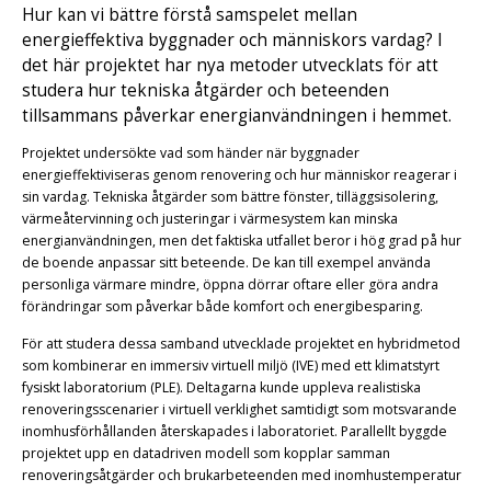
Hur kan vi bättre förstå samspelet mellan
energieffektiva byggnader och människors vardag? I
det här projektet har nya metoder utvecklats för att
studera hur tekniska åtgärder och beteenden
tillsammans påverkar energianvändningen i hemmet.
Projektet undersökte vad som händer när byggnader
energieffektiviseras genom renovering och hur människor reagerar i
sin vardag. Tekniska åtgärder som bättre fönster, tilläggsisolering,
värmeåtervinning och justeringar i värmesystem kan minska
energianvändningen, men det faktiska utfallet beror i hög grad på hur
de boende anpassar sitt beteende. De kan till exempel använda
personliga värmare mindre, öppna dörrar oftare eller göra andra
förändringar som påverkar både komfort och energibesparing.
För att studera dessa samband utvecklade projektet en hybridmetod
som kombinerar en immersiv virtuell miljö (IVE) med ett klimatstyrt
fysiskt laboratorium (PLE). Deltagarna kunde uppleva realistiska
renoveringsscenarier i virtuell verklighet samtidigt som motsvarande
inomhusförhållanden återskapades i laboratoriet. Parallellt byggde
projektet upp en datadriven modell som kopplar samman
renoveringsåtgärder och brukarbeteenden med inomhustemperatur