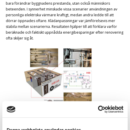
bara förändrar byggnadens prestanda, utan också människors
beteenden. I synnerhet minskade vissa scenarier användningen av
personliga elektriska värmare kraftigt, medan andra ledde till att
dörrar öppnades oftare. Klädanpassningar var jämförelsevis mer
stabila mellan scenarierna. Resultaten hjälper till att förklara varför
beräknade och faktiskt uppnådda energibesparingar efter renovering
ofta skiljer sig åt.
IHBI-laboratoriet vid Umeå universitet, utvecklat som en plattform för
kontrollerade studier av interaktionen mellan människor och byggnader,
samt för tester av beteenden kopplade till energieffektiva renoveringar.
Denna webbplats använder cookies