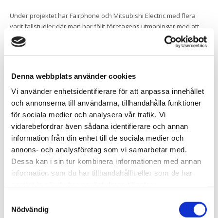
Under projektet har Fairphone och Mitsubishi Electric med flera
varit fallstudier där man har följt företagens utmaningar med att
utveckla och sälja en cirkulär produkt. Fairphone erbjuder kunder
en smartphone designad för minst fem års livslängd, och med
ambitiösa mål att ändra hur smartphones görs genom hela
värdekedjan. Produktdesignen är modulär där det är enkelt för
Denna webbplats använder cookies
användarna själva att byta trasiga komponenter. Vissa
komponenter som kameramodulen kan även uppgraderas.
Vi använder enhetsidentifierare för att anpassa innehållet
Mitsubishi Electric säljer hiss som tjänst i Nederländerna där man
och annonserna till användarna, tillhandahålla funktioner
vill fördubbla livslängden för hissar genom mer slitstarka
för sociala medier och analysera vår trafik. Vi
komponenter, modulär design och en cirkulär affärsmodell. Foto:
vidarebefordrar även sådana identifierare och annan
fairphone.com och mitsubishi-elevators.com/m-use/.
information från din enhet till de sociala medier och
annons- och analysföretag som vi samarbetar med.
Dessa kan i sin tur kombinera informationen med annan
Förenklar diskussioner om produkters
information som du har tillhandahållit eller som de har
risker för att bli utdaterade i förtid
samlat in när du har använt deras tjänster.
Slutsatserna är att testade ramverk och arbetssätt förenklar arbetet
Samtyckesval
med att identifiera, prioritera, och diskutera nuvarande produkters
Nödvändig
risker för att bli utdaterade i förtid, samt nuvarande styrkor och