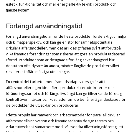
estetik, funktionalitet och mer energieffektiv teknik i produkt- och
tjänstesystem.
Förlängd användningstid
Förlängd användningstid är för de flesta produkter fördelaktigt ur miljö
och klimatperspektiv, och kan ge en stor lönsamhetspotential i
cirkulära affärsmodeller, men det är i designfasen svårt att förutspå
vilka framtida förändringar som riskerar att göra en produkt utdaterad
i förtid. Produkter som är designade för lång användningstid blir
dessutom ofta dyrare än andra, mindre långlivade produkter vilket
resulterar i affärsmässiga utmaningar.
En central del i arbetet med framtidsadaptiv design är att i
affärsmodelleringen identifiera produktrelaterade kriterier där
förändringsbarhet och förlängd livslängd kan ge tillverkande företag
kontroll över intäkter och kostnader om de behåller ägandeskapet för
de produkter de utvecklar och producerar.
I detta projekt har ramverk och arbetsmetoder för parallell cirkulär
affärsmodellsinnovation och framtidsadaptiv design testats och
vidareutvecklas i samarbete med två svenska tillverkningsföretag, ett