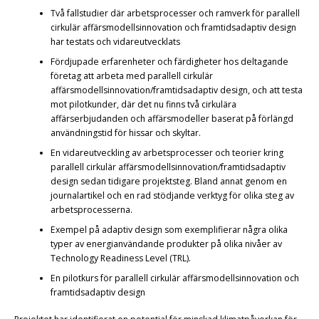
Två fallstudier där arbetsprocesser och ramverk för parallell
cirkulär affärsmodellsinnovation och framtidsadaptiv design
har testats och vidareutvecklats
Fördjupade erfarenheter och färdigheter hos deltagande
företag att arbeta med parallell cirkulär
affärsmodellsinnovation/framtidsadaptiv design, och att testa
mot pilotkunder, där det nu finns två cirkulära
affärserbjudanden och affärsmodeller baserat på förlängd
användningstid för hissar och skyltar.
En vidareutveckling av arbetsprocesser och teorier kring
parallell cirkulär affärsmodellsinnovation/framtidsadaptiv
design sedan tidigare projektsteg. Bland annat genom en
journalartikel och en rad stödjande verktyg för olika steg av
arbetsprocesserna.
Exempel på adaptiv design som exemplifierar några olika
typer av energianvändande produkter på olika nivåer av
Technology Readiness Level (TRL).
En pilotkurs för parallell cirkulär affärsmodellsinnovation och
framtidsadaptiv design