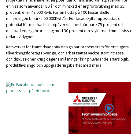
Projektet har identifierat en potential för minskad klimatpåverkan för
en hiss som används i 80 år och minskad energiförbrukning med 35
procent, eller 48.000 Kwh. För en flotta på 100 hissar skulle
minskningen bli cirka 60.000Kwh/år. För fasadskyltar uppskattas en
potential för minskad klimatpåverkan med närmare 75 procent och
minskad energiförbrukning med 30 procent om skyltarna dimmas vissa
delar av dygnet.
Ramverket för framtidsadaptiv design har presenterats för ett tjugotal
tillverkningsföretag i Sverige, och arbetssättet väckte stort intresse
och diskussioner kring dagens inlåsningar kring nuvarande affärslogik,
produktlivslängd och uppgraderingsbarhet med mera.