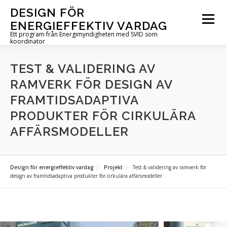
Hoppa
DESIGN FÖR
till
Meny
ENERGIEFFEKTIV VARDAG
innehåll
Ett program från Energimyndigheten med SVID som
koordinator
OM PROGRAMMET
UTLYSNINGAR
PROJEKT
TEST & VALIDERING AV
RAMVERK FÖR DESIGN AV
FRAMTIDSADAPTIVA
AKTUELLT
FÖR DIG I PROJEKT
KONTAKT
PRODUKTER FÖR CIRKULÄRA
AFFÄRSMODELLER
IN ENGLISH
Design för energieffektiv vardag
Projekt
Test & validering av ramverk för
design av framtidsadaptiva produkter för cirkulära affärsmodeller