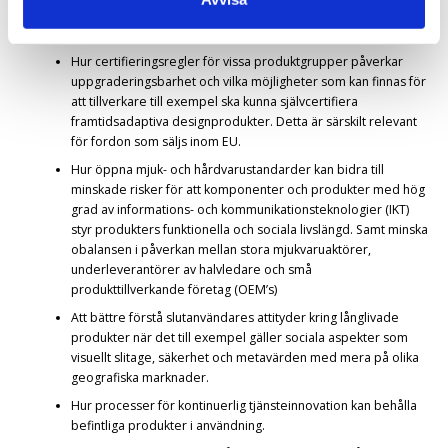
finansiera cirkulära affärsmodeller kan överkommas? Detta är
framför allt viktigt för fasta installationer i byggnader.
Hur certifieringsregler för vissa produktgrupper påverkar
uppgraderingsbarhet och vilka möjligheter som kan finnas för
att tillverkare till exempel ska kunna självcertifiera
framtidsadaptiva designprodukter. Detta är särskilt relevant
för fordon som säljs inom EU.
Hur öppna mjuk- och hårdvarustandarder kan bidra till
minskade risker för att komponenter och produkter med hög
grad av informations- och kommunikationsteknologier (IKT)
styr produkters funktionella och sociala livslängd. Samt minska
obalansen i påverkan mellan stora mjukvaruaktörer,
underleverantörer av halvledare och små
produkttillverkande företag (OEM’s)
Att bättre förstå slutanvändares attityder kring långlivade
produkter när det till exempel gäller sociala aspekter som
visuellt slitage, säkerhet och metavärden med mera på olika
geografiska marknader.
Hur processer för kontinuerlig tjänsteinnovation kan behålla
befintliga produkter i användning.