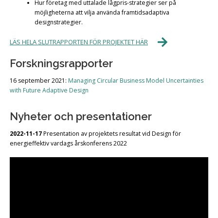
Hur företag med uttalade lågpris-strategier ser på
möjligheterna att vilja använda framtidsadaptiva
designstrategier.
LÄS HELA SLUTRAPPORTEN FÖR PROJEKTET HÄR
Forskningsrapporter
16 september 2021:
Managing Circular Business Model Uncertainties
with Future Adaptive Design
Nyheter och presentationer
2022-11-17
Presentation av projektets resultat vid Design för
energieffektiv vardags årskonferens 2022