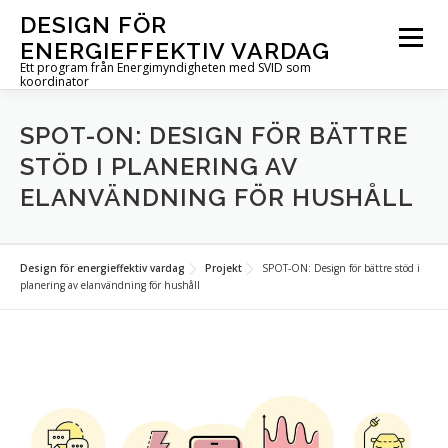
Hoppa
DESIGN FÖR
till
Meny
ENERGIEFFEKTIV VARDAG
innehåll
Ett program från Energimyndigheten med SVID som
koordinator
OM PROGRAMMET
UTLYSNINGAR
PROJEKT
SPOT-ON: DESIGN FÖR BÄTTRE
STÖD I PLANERING AV
ELANVÄNDNING FÖR HUSHÅLL
AKTUELLT
FÖR DIG I PROJEKT
KONTAKT
Design för energieffektiv vardag
Projekt
SPOT-ON: Design för bättre stöd i
IN ENGLISH
planering av elanvändning för hushåll