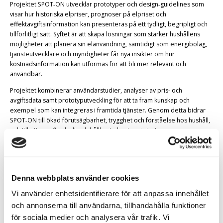
Projektet SPOT‑ON utvecklar prototyper och design‑guidelines som
visar hur historiska elpriser, prognoser på elpriset och
effektavgiftsinformation kan presenteras på ett tydligt, begripligt och
tillförlitligt sätt. Syftet är att skapa lösningar som stärker hushållens
möjligheter att planera sin elanvändning, samtidigt som energibolag,
tjänsteutvecklare och myndigheter får nya insikter om hur
kostnadsinformation kan utformas för att bli mer relevant och
användbar.
Projektet kombinerar användarstudier, analyser av pris- och
avgiftsdata samt prototyputveckling för att ta fram kunskap och
exempel som kan integreras i framtida tjänster. Genom detta bidrar
SPOT‑ON till ökad förutsägbarhet, trygghet och förståelse hos hushåll,
och till ett mer flexibelt och hållbart elsystem i stort.
Mål
Målet är att ge energibolag, tjänsteutvecklare och rådgivande aktörer
Denna webbplats använder cookies
riktlinjer och insikter som kan stödja utvecklingen av framtida digitala
Vi använder enhetsidentifierare för att anpassa innehållet
tjänster för elkostnadsinformation. Dessa riktlinjer tas fram i form av
design‑guidelines som bygger direkt på de prototyper som utvecklas i
och annonserna till användarna, tillhandahålla funktioner
projektet.
för sociala medier och analysera vår trafik. Vi