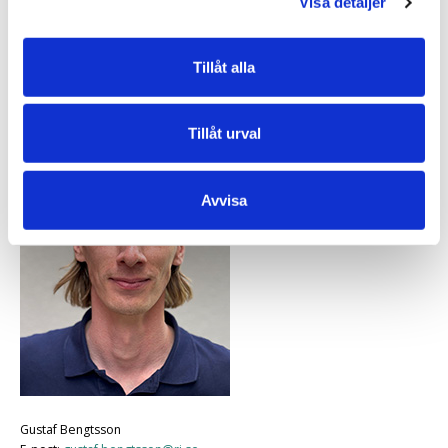
Visa detaljer
Projektägare
RISE Research Institutes of Sweden
(projektägare och utförare).
Tillåt alla
Projektledare
Tillåt urval
Avvisa
Gustaf Bengtsson