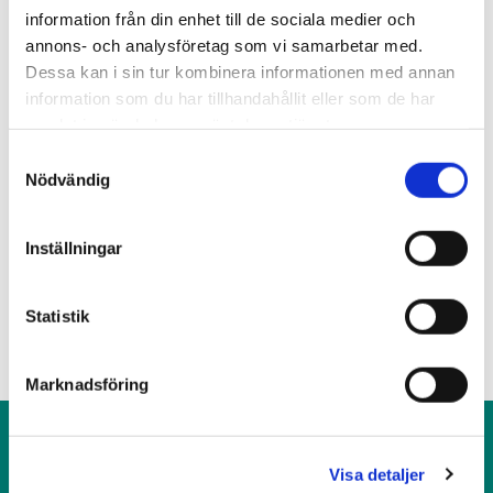
LÄS MER OM UTLYSNING NUMMER 10 HÄR.
information från din enhet till de sociala medier och
annons- och analysföretag som vi samarbetar med.
Tidigare utlysningar
Dessa kan i sin tur kombinera informationen med annan
LÄS MER OM TIDIGARE UTLYSNINGAR
information som du har tillhandahållit eller som de har
samlat in när du har använt deras tjänster.
Samtyckesval
Nödvändig
Inställningar
LÄS MER OM VÅRA PROJEKT
Statistik
Marknadsföring
Visa detaljer