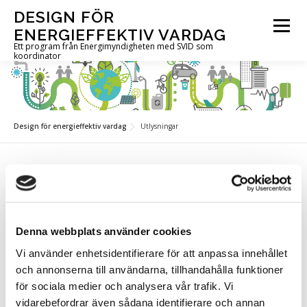
Hoppa
DESIGN FÖR
till
Meny
ENERGIEFFEKTIV VARDAG
innehåll
Ett program från Energimyndigheten med SVID som
koordinator
OM PROGRAMMET
UTLYSNINGAR
PROJEKT
Design för energieffektiv vardag
Utlysningar
AKTUELLT
FÖR DIG I PROJEKT
KONTAKT
Utlysning nr 10, 2026
IN ENGLISH
Hur kan design och beteendevetenskap bidra till ett
mer energieffektivt och resilient samhälle?
Denna webbplats använder cookies
Nu kan du söka stöd för projekt som kopplar ihop
design och beteendevetenskap med utveckling av – och
Vi använder enhetsidentifierare för att anpassa innehållet
forskning om – produkter, lösningar och tjänster för
och annonserna till användarna, tillhandahålla funktioner
ett energieffektivt och resilient samhälle.
för sociala medier och analysera vår trafik. Vi
vidarebefordrar även sådana identifierare och annan