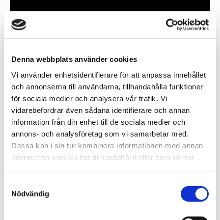
Denna webbplats använder cookies
Vi använder enhetsidentifierare för att anpassa innehållet
Genom att utveckla en digital plattform för cirkularitet av möbler och
och annonserna till användarna, tillhandahålla funktioner
kontorsytor vill projektet öka livslängden, och därmed också värdet
för sociala medier och analysera vår trafik. Vi
på, möbler och inredning. Målet är att inom fem år minska CO₂-utsläpp
med 10 000 ton per år. Här berättar Magnus Engström, grundare
vidarebefordrar även sådana identifierare och annan
Rumbla och Niklas Laninge, vd Nordic Behaviour Group mer om
information från din enhet till de sociala medier och
projektet.
annons- och analysföretag som vi samarbetar med.
Dessa kan i sin tur kombinera informationen med annan
Intervju med Kris Johnson Jones,
information som du har tillhandahållit eller som de har
senior strateg på ArkDes Think Tank
samlat in när du har använt deras tjänster.
Samtyckesval
Nödvändig