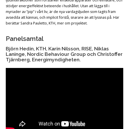
ljudinteraktioner som förstärker enskilda apparater och elmätare, och
stödjer energieffektivt beteende i hushållet. Utan att lägga till i
myriader av ”pip” i vårt liv, är de nya vardagsljuden som tagits fram
avsedda att kännas, och implicit förstå, snarare än att lyssnas på. Här
berättar Sandra Pauletto, KTH, mer om projektet.
Panelsamtal
Björn Hedin, KTH, Karin Nilsson, RISE, Niklas
Laninge, Nordic Behaviour Group och Christoffer
Tjärnberg, Energimyndigheten.