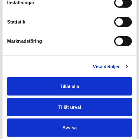
Inställningar
Statistik
Marknadsföring
Design för energieffektiv vardags årskonferens hölls på ArkDes, och
här intervjuas Kris Johnson Jones, senior strateg på ArkDes Think Tank.
Visa detaljer
HyLite, Hydrogen Light Systems
Tillåt alla
Karin Nilsson, RISE
Tillåt urval
Avvisa