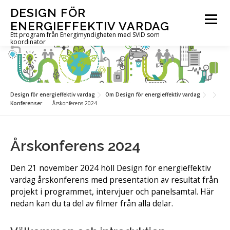
Hoppa
DESIGN FÖR
till
Meny
ENERGIEFFEKTIV VARDAG
innehåll
Ett program från Energimyndigheten med SVID som
koordinator
OM PROGRAMMET
UTLYSNINGAR
PROJEKT
Design för energieffektiv vardag
Om Design för energieffektiv vardag
Konferenser
Årskonferens 2024
AKTUELLT
FÖR DIG I PROJEKT
KONTAKT
Årskonferens 2024
IN ENGLISH
Den 21 november 2024 höll Design för energieffektiv
vardag årskonferens med presentation av resultat från
projekt i programmet, intervjuer och panelsamtal. Här
nedan kan du ta del av filmer från alla delar.