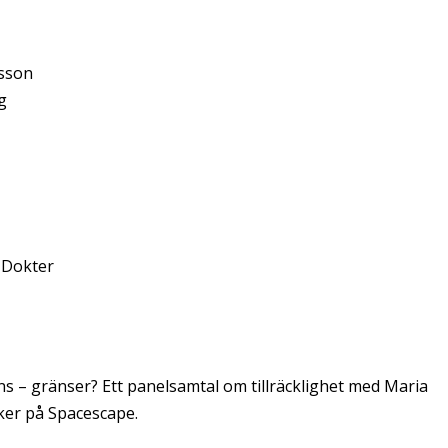
tsson
g
 Dokter
s – gränser? Ett panelsamtal om tillräcklighet med Maria
ker på Spacescape.