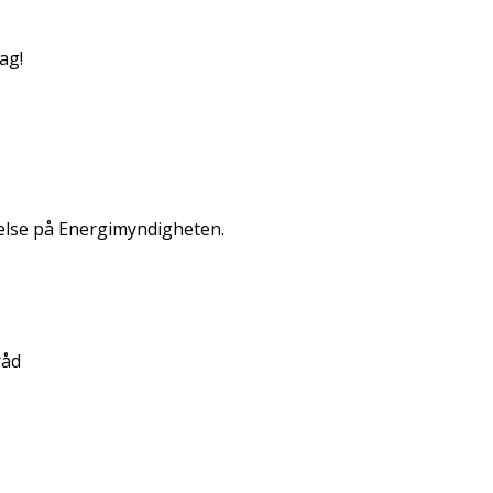
ag!
else på Energimyndigheten.
råd