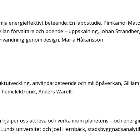
rämja energieffektivt beteende: En labbstudie, Pimkamol Mat
ellan förvaltare och boende – uppskalning, Johan Strandber
rgianvändning genom design, Maria Håkansson
uktutveckling, användarbeteende och miljöpåverkan, Gilliam
v hemelektronik, Anders Warelll
hjälper oss att leva och verka inom planetens – och energin
 Lunds universitet och Joel Hernbäck, stadsbyggnadsanalyti