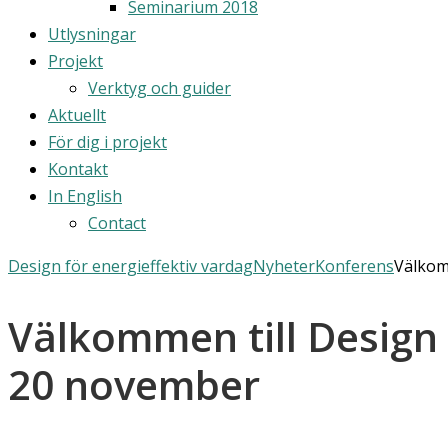
Seminarium 2018
Utlysningar
Projekt
Verktyg och guider
Aktuellt
För dig i projekt
Kontakt
In English
Contact
Design för energieffektiv vardag
Nyheter
Konferens
Välkom
Välkommen till Design 
20 november