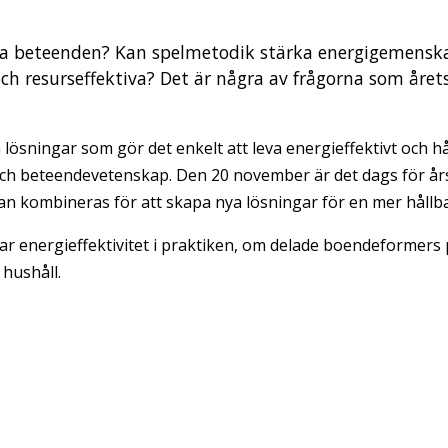
iva beteenden? Kan spelmetodik stärka energigemensk
h resurseffektiva? Det är några av frågorna som årets
lösningar som gör det enkelt att leva energieffektivt och hå
ch beteendevetenskap. Den 20 november är det dags för års
an kombineras för att skapa nya lösningar för en mer hållb
r energieffektivitet i praktiken, om delade boendeformers p
 hushåll.