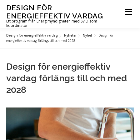
Hoppa
DESIGN FÖR
till
Meny
ENERGIEFFEKTIV VARDAG
innehåll
Ett program från Energimyndigheten med SVID som
koordinator
Design för energieffektiv vardag
Nyheter
Nyhet
Design för
OM PROGRAMMET
UTLYSNINGAR
PROJEKT
energieffektiv vardag förlängs till och med 2028
AKTUELLT
FÖR DIG I PROJEKT
KONTAKT
Design för energieffektiv
vardag förlängs till och med
IN ENGLISH
2028