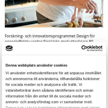
Forskning- och innovationsprogrammet Design för
energieffektiv vardag förstärks med ytterligare 80
miljoner kronor och förlängs till och med 2028.
Programmet Design för energieffektiv vardag har pågått i nuvarande
form sedan 2018 och fyller en unik roll i forsknings- och
innovationssystemet. Det kombinerar energi, design och
Denna webbplats använder cookies
beteendevetenskap för att ta fram kunskap, produkter,
Vi använder enhetsidentifierare för att anpassa innehållet
affärsmodeller och tjänster som minskar eller effektiviserar vår
och annonserna till användarna, tillhandahålla funktioner
energianvändning.
för sociala medier och analysera vår trafik. Vi
Nu avsätter Energimyndigheten ytterligare 80 miljoner kronor för
vidarebefordrar även sådana identifierare och annan
perioden 2025 till och med 2028, vilket ger programmet en total
information från din enhet till de sociala medier och
budget på 200 miljoner kronor för åren 2018 till och med 2028.
annons- och analysföretag som vi samarbetar med.
– Vi har förlängt programmet för att vi ser att det fyller en viktig
Dessa kan i sin tur kombinera informationen med annan