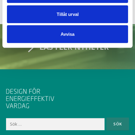
Tillåt urval
Avvisa
LÄS FLER NYHETER
Sök
efter: