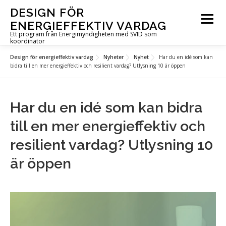
Hoppa
DESIGN FÖR
till
Meny
ENERGIEFFEKTIV VARDAG
innehåll
Ett program från Energimyndigheten med SVID som
koordinator
Design för energieffektiv vardag
Nyheter
Nyhet
Har du en idé som kan
OM PROGRAMMET
UTLYSNINGAR
PROJEKT
bidra till en mer energieffektiv och resilient vardag? Utlysning 10 är öppen
AKTUELLT
FÖR DIG I PROJEKT
KONTAKT
Har du en idé som kan bidra
till en mer energieffektiv och
IN ENGLISH
resilient vardag? Utlysning 10
är öppen