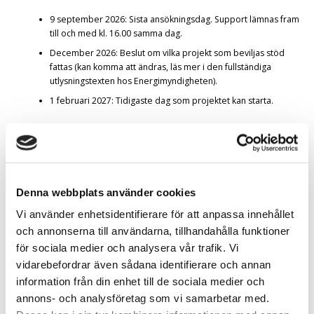
9 september 2026: Sista ansökningsdag. Support lämnas fram
till och med kl. 16.00 samma dag.
December 2026: Beslut om vilka projekt som beviljas stöd
fattas (kan komma att ändras, läs mer i den fullständiga
utlysningstexten hos Energimyndigheten).
1 februari 2027: Tidigaste dag som projektet kan starta.
Hur ansöker jag?
Läs mer om utlysningen och hur du ansöker på Energimyndighetens
webbplats. Det är viktigt att du läser hela utlysningstexten.
Denna webbplats använder cookies
LÄS MER OM UTLYSNINGEN OCH HUR DU ANSÖKER PÅ
ENERGIMYNDIGHETENS WEBBPLATS
Vi använder enhetsidentifierare för att anpassa innehållet
och annonserna till användarna, tillhandahålla funktioner
Informationsmöte om utlysningen
för sociala medier och analysera vår trafik. Vi
vidarebefordrar även sådana identifierare och annan
Den 9 juni hålls ett informationsmöte om utlysningen. Under mötet får
du mer information om utlysningen och ansökningsprocessen. Du
information från din enhet till de sociala medier och
kommer även få möjlighet att ställa frågor till oss kring processen och
annons- och analysföretag som vi samarbetar med.
utlysningen.