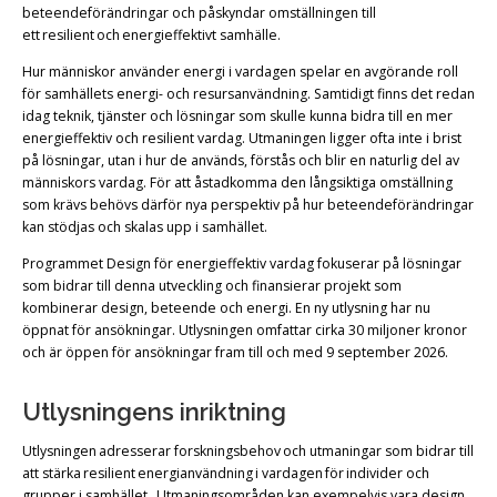
beteendeförändringar och påskyndar omställningen till
ett resilient och energieffektivt samhälle.
Hur människor använder energi i vardagen spelar en avgörande roll
för samhällets energi- och resursanvändning. Samtidigt finns det redan
idag teknik, tjänster och lösningar som skulle kunna bidra till en mer
energieffektiv och resilient vardag. Utmaningen ligger ofta inte i brist
på lösningar, utan i hur de används, förstås och blir en naturlig del av
människors vardag. För att åstadkomma den långsiktiga omställning
som krävs behövs därför nya perspektiv på hur beteendeförändringar
kan stödjas och skalas upp i samhället.
Programmet Design för energieffektiv vardag fokuserar på lösningar
som bidrar till denna utveckling och finansierar projekt som
kombinerar design, beteende och energi. En ny utlysning har nu
öppnat för ansökningar. Utlysningen omfattar cirka 30 miljoner kronor
och är öppen för ansökningar fram till och med 9 september 2026.
Utlysningens inriktning
Utlysningen adresserar forskningsbehov och utmaningar som bidrar till
att stärka resilient energianvändning i vardagen för individer och
grupper i samhället. Utmaningsområden kan exempelvis vara design