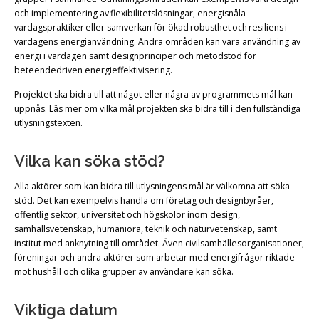
och implementering av flexibilitetslösningar, energisnåla
vardagspraktiker eller samverkan för ökad robusthet och resiliens i
vardagens energianvändning. Andra områden kan vara användning av
energi i vardagen samt designprinciper och metodstöd för
beteendedriven energieffektivisering.
Projektet ska bidra till att något eller några av programmets mål kan
uppnås. Läs mer om vilka mål projekten ska bidra till i den fullständiga
utlysningstexten.
Vilka kan söka stöd?
Alla aktörer som kan bidra till utlysningens mål är välkomna att söka
stöd. Det kan exempelvis handla om företag och designbyråer,
offentlig sektor, universitet och högskolor inom design,
samhällsvetenskap, humaniora, teknik och naturvetenskap, samt
institut med anknytning till området. Även civilsamhällesorganisationer,
föreningar och andra aktörer som arbetar med energifrågor riktade
mot hushåll och olika grupper av användare kan söka.
Viktiga datum