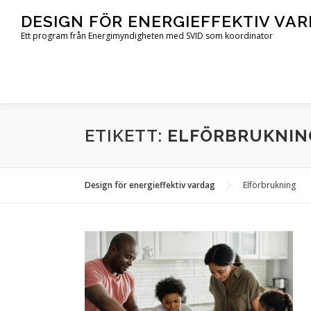
Hoppa
DESIGN FÖR ENERGIEFFEKTIV VA
till
Ett program från Energimyndigheten med SVID som koordinator
innehåll
ETIKETT:
ELFÖRBRUKNIN
Design för energieffektiv vardag
Elförbrukning